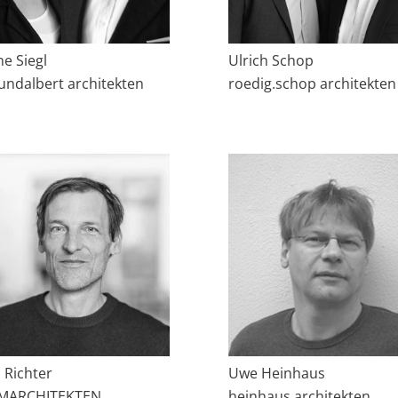
ne Siegl
Ulrich Schop
lundalbert architekten
roedig.schop architekten
 Richter
Uwe Heinhaus
MARCHITEKTEN
heinhaus architekten