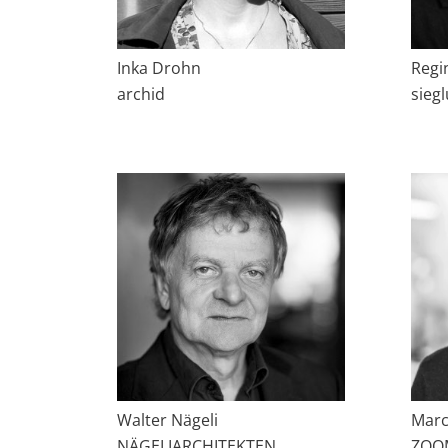
Inka Drohn
Regi
archid
sieg
Walter Nägeli
Marc
NÄGELIARCHITEKTEN
ZOO